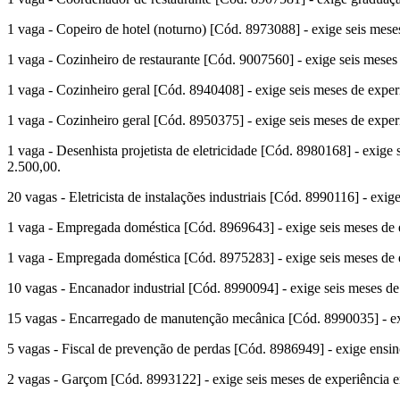
1 vaga - Copeiro de hotel (noturno) [Cód. 8973088] - exige seis meses
1 vaga - Cozinheiro de restaurante [Cód. 9007560] - exige seis meses 
1 vaga - Cozinheiro geral [Cód. 8940408] - exige seis meses de experi
1 vaga - Cozinheiro geral [Cód. 8950375] - exige seis meses de experi
1 vaga - Desenhista projetista de eletricidade [Cód. 8980168] - exige s
2.500,00.
20 vagas - Eletricista de instalações industriais [Cód. 8990116] - exig
1 vaga - Empregada doméstica [Cód. 8969643] - exige seis meses de ex
1 vaga - Empregada doméstica [Cód. 8975283] - exige seis meses de ex
10 vagas - Encanador industrial [Cód. 8990094] - exige seis meses de 
15 vagas - Encarregado de manutenção mecânica [Cód. 8990035] - exig
5 vagas - Fiscal de prevenção de perdas [Cód. 8986949] - exige ensino
2 vagas - Garçom [Cód. 8993122] - exige seis meses de experiência em