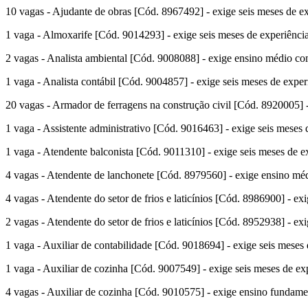
10 vagas - Ajudante de obras [Cód. 8967492] - exige seis meses de ex
1 vaga - Almoxarife [Cód. 9014293] - exige seis meses de experiência 
2 vagas - Analista ambiental [Cód. 9008088] - exige ensino médio com
1 vaga - Analista contábil [Cód. 9004857] - exige seis meses de exper
20 vagas - Armador de ferragens na construção civil [Cód. 8920005] - 
1 vaga - Assistente administrativo [Cód. 9016463] - exige seis meses d
1 vaga - Atendente balconista [Cód. 9011310] - exige seis meses de ex
4 vagas - Atendente de lanchonete [Cód. 8979560] - exige ensino médio
4 vagas - Atendente do setor de frios e laticínios [Cód. 8986900] - ex
2 vagas - Atendente do setor de frios e laticínios [Cód. 8952938] - ex
1 vaga - Auxiliar de contabilidade [Cód. 9018694] - exige seis meses 
1 vaga - Auxiliar de cozinha [Cód. 9007549] - exige seis meses de exp
4 vagas - Auxiliar de cozinha [Cód. 9010575] - exige ensino fundament