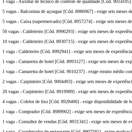
1 vaga - Auxiliar de técnico de controle de qualidade [Cód. 9014105] 
5 vagas - Balconista de açougue [Cód. 8986967] - exige seis meses de 
5 vagas - Caixa (supermercado) [Cód. 8957274] - exige seis meses de 
50 vagas - Caldeireiro [Cód. 8990293] - exige seis meses de experiênc
10 vagas - Caldeireiro [Cód. 8930715] - exige seis meses de experiênc
1 vaga - Caldeireiro [Cód. 8992941] - exige seis meses de experiência
1 vaga - Camareira de hotel [Cód. 8993127] - exige seis meses de expe
1 vaga - Camareira de hotel [Cód. 9010237] - exige ensino médio compl
2 vagas - Carpinteiro [Cód. 9004493] - exige seis meses de experiênci
20 vagas - Carpinteiro [Cód. 8919989] - exige seis meses de experiênc
4 vagas - Coletor de lixo [Cód. 8928406] - exige disponibilidade de h
1 vaga - Comprador [Cód. 8989902] - exige seis meses de experiência 
1 vaga - Consultor de vendas [Cód. 8931341] - exige seis meses de ex
1 vaga - Coordenador de restaurante [Cód. 8907581] - exige graduaçã