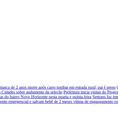
riança de 2 anos morre após carro tombar em estrada rural; pai é preso
da Cidades sobre andamento da seleção
Prefeitura inicia visitas do Prog
uas do bairro Novo Horizonte nesta quarta e quinta-feira
Settrans faz in
ento emergencial e salvam bebê de 2 meses vítima de engasgamento e