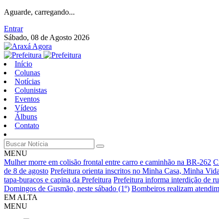
Aguarde, carregando...
Entrar
Sábado, 08 de Agosto 2026
Início
Colunas
Notícias
Colunistas
Eventos
Vídeos
Álbuns
Contato
MENU
Mulher morre em colisão frontal entre carro e caminhão na BR-262
C
de 8 de agosto
Prefeitura orienta inscritos no Minha Casa, Minha Vi
tapa-buracos e capina da Prefeitura
Prefeitura informa interdição de r
Domingos de Gusmão, neste sábado (1º)
Bombeiros realizam atendim
EM ALTA
MENU