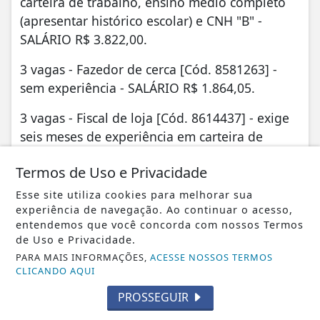
carteira de trabalho, ensino médio completo
(apresentar histórico escolar) e CNH "B" -
SALÁRIO R$ 3.822,00.
3 vagas - Fazedor de cerca [Cód. 8581263] -
sem experiência - SALÁRIO R$ 1.864,05.
3 vagas - Fiscal de loja [Cód. 8614437] - exige
seis meses de experiência em carteira de
trabalho, ensino fundamental completo
Termos de Uso e Privacidade
(apresentar histórico escolar) e disponibilidade
de horários - SALÁRIO R$ 1.991,91.
Esse site utiliza cookies para melhorar sua
experiência de navegação. Ao continuar o acesso,
1 vaga - Frentista [Cód. 8614612] - exige seis
entendemos que você concorda com nossos Termos
meses de experiência em carteira de trabalho,
de Uso e Privacidade.
PARA MAIS INFORMAÇÕES,
ACESSE NOSSOS TERMOS
ensino médio completo (apresentar histórico
CLICANDO AQUI
escolar) e disponibilidade para trabalhar em
escala de turno 12 x 36 (10:00 às 22:00) -
PROSSEGUIR
SALÁRIO R$ 2.353,00.