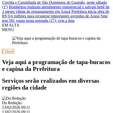
Corrida e Caminhada de São Domingos de Gusmão, neste sábado
(1º)
Bombeiros realizam atendimento emergencial e salvam bebê de
2 meses vítima de engasgamento em Araxá
Prefeitura inicia obra de
R$ 9,6 milhões para recuperar importantes avenidas de Araxá
Sine
tem 581 vagas nesta segunda (27); veja a lista
EM ALTA
MENU
Cidade
Veja aqui a programação de tapa-buracos
e capina da Prefeitura
Serviços serão realizados em diversas
regiões da cidade
Da Redação
13/02/2026 09:11
13/02/2026 09:11