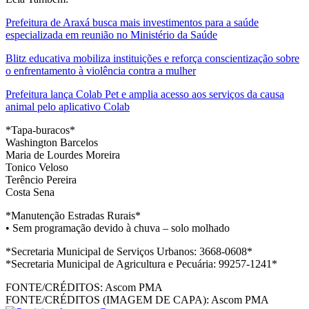
Prefeitura de Araxá busca mais investimentos para a saúde
especializada em reunião no Ministério da Saúde
Blitz educativa mobiliza instituições e reforça conscientização sobre
o enfrentamento à violência contra a mulher
Prefeitura lança Colab Pet e amplia acesso aos serviços da causa
animal pelo aplicativo Colab
*Tapa-buracos*
Washington Barcelos
Maria de Lourdes Moreira
Tonico Veloso
Terêncio Pereira
Costa Sena
*Manutenção Estradas Rurais*
• Sem programação devido à chuva – solo molhado
*Secretaria Municipal de Serviços Urbanos: 3668-0608*
*Secretaria Municipal de Agricultura e Pecuária: 99257-1241*
FONTE/CRÉDITOS:
Ascom PMA
FONTE/CRÉDITOS (IMAGEM DE CAPA):
Ascom PMA