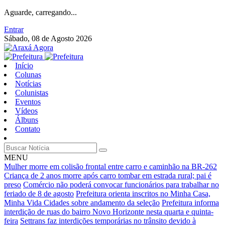
Aguarde, carregando...
Entrar
Sábado, 08 de Agosto 2026
Início
Colunas
Notícias
Colunistas
Eventos
Vídeos
Álbuns
Contato
MENU
Mulher morre em colisão frontal entre carro e caminhão na BR-262
Criança de 2 anos morre após carro tombar em estrada rural; pai é
preso
Comércio não poderá convocar funcionários para trabalhar no
feriado de 8 de agosto
Prefeitura orienta inscritos no Minha Casa,
Minha Vida Cidades sobre andamento da seleção
Prefeitura informa
interdição de ruas do bairro Novo Horizonte nesta quarta e quinta-
feira
Settrans faz interdições temporárias no trânsito devido à