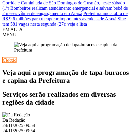
Corrida e Caminhada de São Domingos de Gusmão, neste sábado
(1º)
Bombeiros realizam atendimento emergencial e salvam bebê de
2 meses vítima de engasgamento em Araxá
Prefeitura inicia obra de
R$ 9,6 milhões para recuperar importantes avenidas de Araxá
Sine
tem 581 vagas nesta segunda (27); veja a lista
EM ALTA
MENU
Cidade
Veja aqui a programação de tapa-buracos
e capina da Prefeitura
Serviços serão realizados em diversas
regiões da cidade
Da Redação
24/11/2025 09:54
24/11/2025 09:54