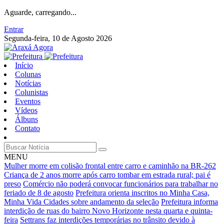
Aguarde, carregando...
Entrar
Segunda-feira, 10 de Agosto 2026
Início
Colunas
Notícias
Colunistas
Eventos
Vídeos
Álbuns
Contato
MENU
Mulher morre em colisão frontal entre carro e caminhão na BR-262
Criança de 2 anos morre após carro tombar em estrada rural; pai é
preso
Comércio não poderá convocar funcionários para trabalhar no
feriado de 8 de agosto
Prefeitura orienta inscritos no Minha Casa,
Minha Vida Cidades sobre andamento da seleção
Prefeitura informa
interdição de ruas do bairro Novo Horizonte nesta quarta e quinta-
feira
Settrans faz interdições temporárias no trânsito devido à