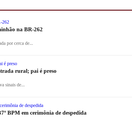
aminhão na BR-262
ada por cerca de...
rada rural; pai é preso
a sinais de...
37º BPM em cerimônia de despedida