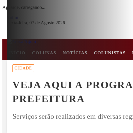
Aguarde, carregando...
Entrar
Sexta-feira, 07 de Agosto 2026
INÍCIO
COLUNAS
NOTÍCIAS
COLUNISTAS
MENU
CIDADE
E EM COLISÃO FRONTAL ENTRE CARRO E CAMINHÃO NA BR-2
VEJA AQUI A PROGR
EM ALTA
PREFEITURA
Serviços serão realizados em diversas reg