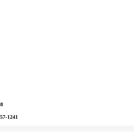
08
257-1241