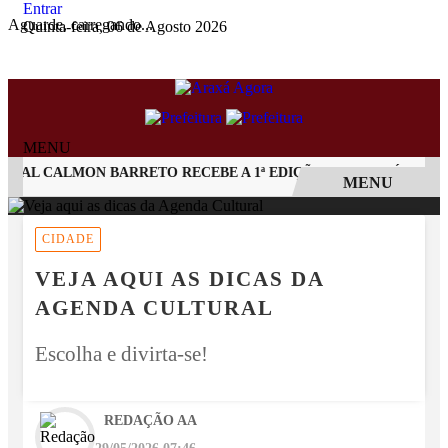
Entrar
Aguarde, carregando...
Quinta-feira, 06 de Agosto 2026
MENU
AL CALMON BARRETO RECEBE A 1ª EDIÇÃO DO ARAXÁ CACHAÇA 
MENU
EM ALTA
CIDADE
VEJA AQUI AS DICAS DA
AGENDA CULTURAL
Escolha e divirta-se!
REDAÇÃO AA