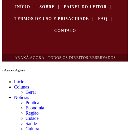
INÍCIO
|
SOBRE
|
PAINEL DO LEITOR
|
TERMOS DE USO E PRIVACIDADE
|
FAQ
|
CONTATO
ARAXÁ AGORA - TODOS OS DIREITOS RESERVADOS
/ Araxá Agora
Início
Colunas
Geral
Notícias
Política
Economia
Região
Cidade
Saúde
Cultura