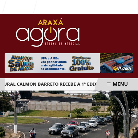
Entrar
MENU
L CALMON BARRETO RECEBE A 1ª EDIÇÃO DO ARAXÁ CACHAÇA 
EM ALTA