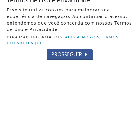
Termos de Uso e Privacidade
VISUALIZAR
Esse site utiliza cookies para melhorar sua
experiência de navegação. Ao continuar o acesso,
entendemos que você concorda com nossos Termos
de Uso e Privacidade.
05 DE AGO
PARA MAIS INFORMAÇÕES,
ACESSE NOSSOS TERMOS
ESPORTES
CLICANDO AQUI
Assistência social fortalece
acompanhamento de alunos e famílias
PROSSEGUIR
no Projeto...