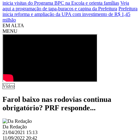
inicia visitas do Programa BPC na Escola e orienta famílias
Veja
aqui a programação de tapa-buracos e capina da Prefeitura
Prefeitura
inicia reforma e ampliação da UPA com investimento de R$ 1,45
milhão
EM ALTA
MENU
Vídeo
Farol baixo nas rodovias continua
obrigatório? PRF responde...
Da Redação
21/04/2021 15:13
11/09/2022 20:42