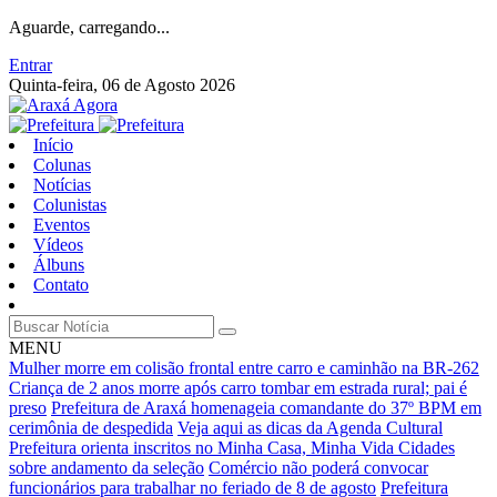
Aguarde, carregando...
Entrar
Quinta-feira, 06 de Agosto 2026
Início
Colunas
Notícias
Colunistas
Eventos
Vídeos
Álbuns
Contato
MENU
Mulher morre em colisão frontal entre carro e caminhão na BR-262
Criança de 2 anos morre após carro tombar em estrada rural; pai é
preso
Prefeitura de Araxá homenageia comandante do 37º BPM em
cerimônia de despedida
Veja aqui as dicas da Agenda Cultural
Prefeitura orienta inscritos no Minha Casa, Minha Vida Cidades
sobre andamento da seleção
Comércio não poderá convocar
funcionários para trabalhar no feriado de 8 de agosto
Prefeitura