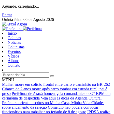
Aguarde, carregando...
Entrar
Quinta-feira, 06 de Agosto 2026
Início
Colunas
Notícias
Colunistas
Eventos
Vídeos
Álbuns
Contato
MENU
Mulher morre em colisão frontal entre carro e caminhão na BR-262
Criança de 2 anos morre após carro tombar em estrada rural; pai é
preso
Prefeitura de Araxá homenageia comandante do 37º BPM em
cerimônia de despedida
Veja aqui as dicas da Agenda Cultural
Prefeitura orienta inscritos no Minha Casa, Minha Vida Cidades
sobre andamento da seleção
Comércio não poderá convocar
funcionários para trabalhar no feriado de 8 de agosto
IPDSA realiza