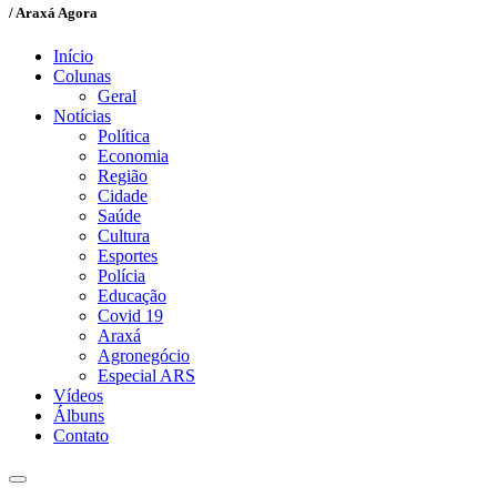
/ Araxá Agora
Início
Colunas
Geral
Notícias
Política
Economia
Região
Cidade
Saúde
Cultura
Esportes
Polícia
Educação
Covid 19
Araxá
Agronegócio
Especial ARS
Vídeos
Álbuns
Contato