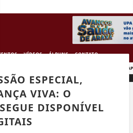
VENTOS
VÍDEOS
ÁLBUNS
CONTATO
AMINHÃO NA BR-262
CRIANÇA DE 2 ANOS MORRE APÓS C
SSÃO ESPECIAL,
NÇA VIVA: O
SEGUE DISPONÍVEL
GITAIS