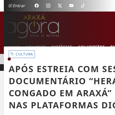
Entrar
INÍCIO
COLUNAS
NOTÍCIAS
COLUNISTAS
E
CULTURA
EM ALTA
MULHER MORRE EM COLISÃO FRONTAL ENTRE CARRO E C
APÓS ESTREIA COM SE
DOCUMENTÁRIO “HERA
CONGADO EM ARAXÁ” 
NAS PLATAFORMAS DI