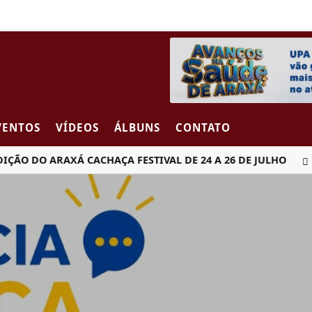
VENTOS
VÍDEOS
ÁLBUNS
CONTATO
O ARAXÁ CACHAÇA FESTIVAL DE 24 A 26 DE JULHO
MULH