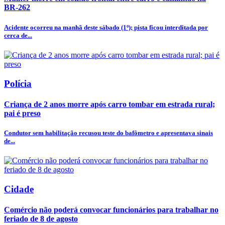
BR-262
Acidente ocorreu na manhã deste sábado (1º); pista ficou interditada por
cerca de...
Polícia
Criança de 2 anos morre após carro tombar em estrada rural;
pai é preso
Condutor sem habilitação recusou teste do bafômetro e apresentava sinais
de...
Cidade
Comércio não poderá convocar funcionários para trabalhar no
feriado de 8 de agosto