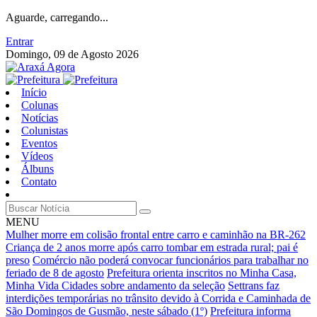
Aguarde, carregando...
Entrar
Domingo, 09 de Agosto 2026
Início
Colunas
Notícias
Colunistas
Eventos
Vídeos
Álbuns
Contato
MENU
Mulher morre em colisão frontal entre carro e caminhão na BR-262
Criança de 2 anos morre após carro tombar em estrada rural; pai é
preso
Comércio não poderá convocar funcionários para trabalhar no
feriado de 8 de agosto
Prefeitura orienta inscritos no Minha Casa,
Minha Vida Cidades sobre andamento da seleção
Settrans faz
interdições temporárias no trânsito devido à Corrida e Caminhada de
São Domingos de Gusmão, neste sábado (1º)
Prefeitura informa