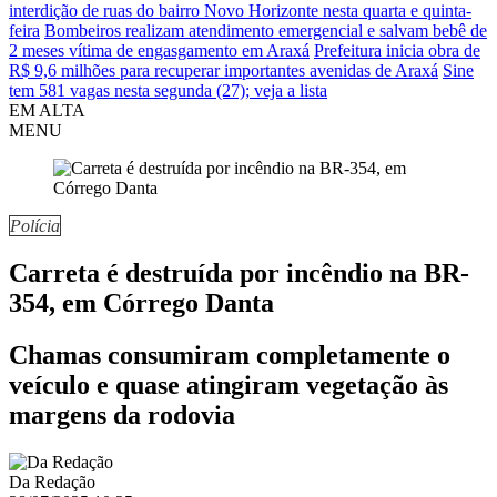
interdição de ruas do bairro Novo Horizonte nesta quarta e quinta-
feira
Bombeiros realizam atendimento emergencial e salvam bebê de
2 meses vítima de engasgamento em Araxá
Prefeitura inicia obra de
R$ 9,6 milhões para recuperar importantes avenidas de Araxá
Sine
tem 581 vagas nesta segunda (27); veja a lista
EM ALTA
MENU
Polícia
Carreta é destruída por incêndio na BR-
354, em Córrego Danta
Chamas consumiram completamente o
veículo e quase atingiram vegetação às
margens da rodovia
Da Redação