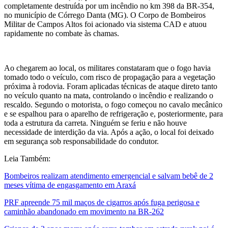
completamente destruída por um incêndio no km 398 da BR-354,
no município de Córrego Danta (MG). O Corpo de Bombeiros
Militar de Campos Altos foi acionado via sistema CAD e atuou
rapidamente no combate às chamas.
Ao chegarem ao local, os militares constataram que o fogo havia
tomado todo o veículo, com risco de propagação para a vegetação
próxima à rodovia. Foram aplicadas técnicas de ataque direto tanto
no veículo quanto na mata, controlando o incêndio e realizando o
rescaldo. Segundo o motorista, o fogo começou no cavalo mecânico
e se espalhou para o aparelho de refrigeração e, posteriormente, para
toda a estrutura da carreta. Ninguém se feriu e não houve
necessidade de interdição da via. Após a ação, o local foi deixado
em segurança sob responsabilidade do condutor.
Leia Também:
Bombeiros realizam atendimento emergencial e salvam bebê de 2
meses vítima de engasgamento em Araxá
PRF apreende 75 mil maços de cigarros após fuga perigosa e
caminhão abandonado em movimento na BR-262