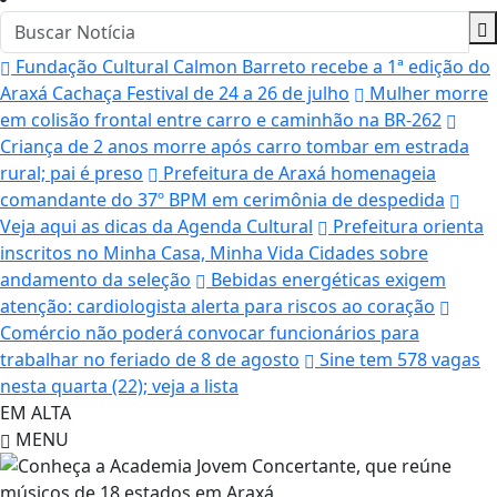
Fundação Cultural Calmon Barreto recebe a 1ª edição do
Araxá Cachaça Festival de 24 a 26 de julho
Mulher morre
em colisão frontal entre carro e caminhão na BR-262
Criança de 2 anos morre após carro tombar em estrada
rural; pai é preso
Prefeitura de Araxá homenageia
comandante do 37º BPM em cerimônia de despedida
Veja aqui as dicas da Agenda Cultural
Prefeitura orienta
inscritos no Minha Casa, Minha Vida Cidades sobre
andamento da seleção
Bebidas energéticas exigem
atenção: cardiologista alerta para riscos ao coração
Comércio não poderá convocar funcionários para
trabalhar no feriado de 8 de agosto
Sine tem 578 vagas
nesta quarta (22); veja a lista
EM ALTA
MENU