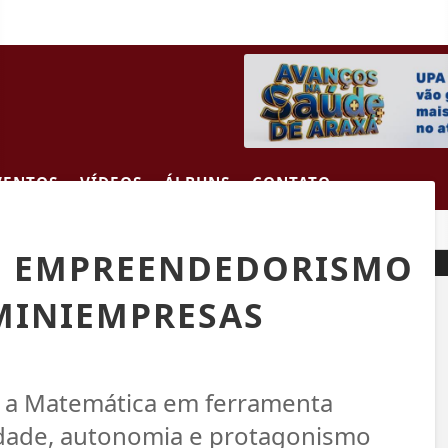
VENTOS
VÍDEOS
ÁLBUNS
CONTATO
ÃO DO ARAXÁ CACHAÇA FESTIVAL DE 24 A 26 DE JULHO
M
DO EMPREENDEDORISMO
 MINIEMPRESAS
a a Matemática em ferramenta
ividade, autonomia e protagonismo