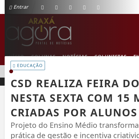
Entrar
INÍCIO
COLUNAS
NOTÍCIAS
COLUNISTAS
E
EDUCAÇÃO
EM ALTA
FUNDAÇÃO CULTURAL CALMON BARRETO RECEBE A 1ª EDIÇ
CSD REALIZA FEIRA 
NESTA SEXTA COM 15
CRIADAS POR ALUNOS
Projeto do Ensino Médio transform
prática de gestão e incentiva criat