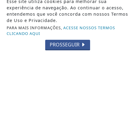
Esse site utiliza cookies para melhorar sua
experiência de navegação. Ao continuar o acesso,
entendemos que você concorda com nossos Termos
de Uso e Privacidade.
PARA MAIS INFORMAÇÕES,
ACESSE NOSSOS TERMOS
CLICANDO AQUI
VISUALIZAR
PROSSEGUIR
07 DE AGO
CIDADE
Ministério da Saúde fará vistoria na UPA
de Araxá para processo de...