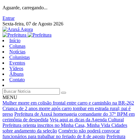
Aguarde, carregando...
Entrar
Sexta-feira, 07 de Agosto 2026
Início
Colunas
Notícias
Colunistas
Eventos
Vídeos
Álbuns
Contato
MENU
Mulher morre em colisão frontal entre carro e caminhão na BR-262
Criança de 2 anos morre após carro tombar em estrada rural; pai é
preso
Prefeitura de Araxá homenageia comandante do 37º BPM em
cerimônia de despedida
Veja aqui as dicas da Agenda Cultural
Prefeitura orienta inscritos no Minha Casa, Minha Vida Cidades
sobre andamento da seleção
Comércio não poderá convocar
funcionários para trabalhar no feriado de 8 de agosto
Prefeitura