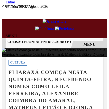
Entrar
Aguarde, carregando...
Sábado, 08 de Agosto 2026
MENU
 COLISÃO FRONTAL ENTRE CARRO E CAMINHÃO NA BR-262
MENU
EM ALTA
CULTURA
FLIARAXÁ COMEÇA NESTA
QUINTA-FEIRA, RECEBENDO
NOMES COMO LEILA
FERREIRA, ALEXANDRE
COIMBRA DO AMARAL,
MATHEUS LEITÃO E DJONGA