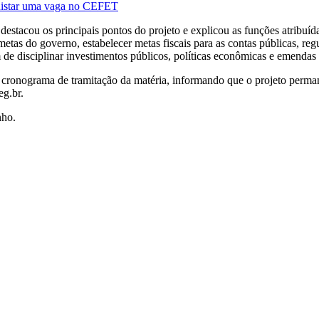
quistar uma vaga no CEFET
 destacou os principais pontos do projeto e explicou as funções atribuí
metas do governo, estabelecer metas fiscais para as contas públicas, re
m de disciplinar investimentos públicos, políticas econômicas e emendas
cronograma de tramitação da matéria, informando que o projeto perman
g.br.
nho.