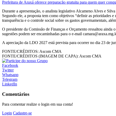
Prefeitura de Araxá oferece preparação gratuita para quem quer con
Durante a apresentação, o analista legislativo Alcameno Alves e Silva
Segundo ele, a proposta tem como objetivos “definir as prioridades e 
transparência e o controle social sobre os gastos governamentais, alé
O presidente da Comissão de Finanças e Orçamento ressaltou ainda o 
sugestões podem ser encaminhadas para o e-mail camara@araxa.mg.le
A apreciação da LDO 2027 está prevista para ocorrer no dia 23 de ju
FONTE/CRÉDITOS:
Ascom CMA
FONTE/CRÉDITOS (IMAGEM DE CAPA):
Ascom CMA
Facebook
Twitter
Whatsapp
Telegram
LinkedIn
Comentários
Para comentar realize o login em sua conta!
Login
Cadastre-se