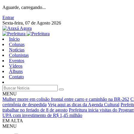
Aguarde, carregando...
Entrar
Sexta-feira, 07 de Agosto 2026
Início
Colunas
Notícias
Colunistas
Eventos
Vídeos
Álbuns
Contato
MENU
Mulher morre em colisão frontal entre carro e caminhão na BR-262
C
cerimônia de despedida
Veja aqui as dicas da Agenda Cultural
Prefei
trabalhar no feriado de 8 de agosto
Prefeitura inicia visitas do Progr
UPA com investimento de R$ 1,45 milhão
EM ALTA
MENU