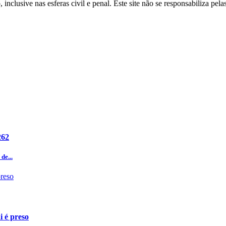
inclusive nas esferas civil e penal. Este site não se responsabiliza pe
262
de...
i é preso