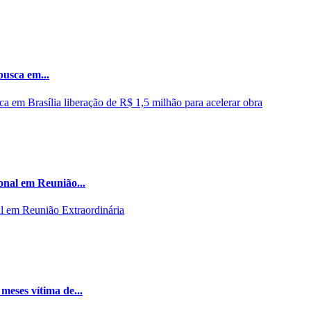
busca em...
onal em Reunião...
meses vítima de...