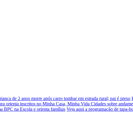
riança de 2 anos morre após carro tombar em estrada rural; pai é preso
tura orienta inscritos no Minha Casa, Minha Vida Cidades sobre andame
ama BPC na Escola e orienta famílias
Veja aqui a programação de tapa-bu