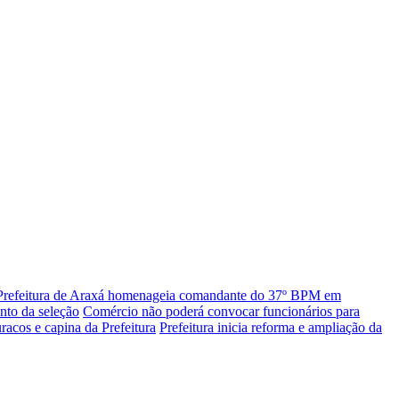
Prefeitura de Araxá homenageia comandante do 37º BPM em
nto da seleção
Comércio não poderá convocar funcionários para
racos e capina da Prefeitura
Prefeitura inicia reforma e ampliação da