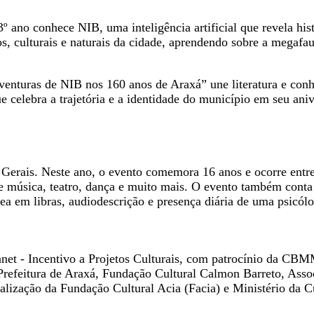
 ano conhece NIB, uma inteligência artificial que revela hist
os, culturais e naturais da cidade, aprendendo sobre a megafa
enturas de NIB nos 160 anos de Araxá” une literatura e conh
celebra a trajetória e a identidade do município em seu aniv
s Gerais. Neste ano, o evento comemora 16 anos e ocorre entr
e música, teatro, dança e muito mais. O evento também conta 
ea em libras, audiodescrição e presença diária de uma psicó
uanet - Incentivo a Projetos Culturais, com patrocínio da 
refeitura de Araxá, Fundação Cultural Calmon Barreto, Assoc
ização da Fundação Cultural Acia (Facia) e Ministério da Cul