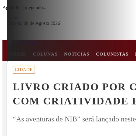
Aguarde, carregando...
Entrar
Sábado, 08 de Agosto 2026
INÍCIO
COLUNAS
NOTÍCIAS
COLUNISTAS
MENU
CIDADE
RE EM COLISÃO FRONTAL ENTRE CARRO E CAMINHÃO NA BR-2
LIVRO CRIADO POR 
EM ALTA
COM CRIATIVIDADE 
“As aventuras de NIB” será lançado nest