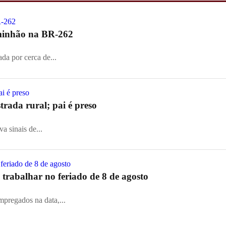
aminhão na BR-262
ada por cerca de...
rada rural; pai é preso
a sinais de...
trabalhar no feriado de 8 de agosto
mpregados na data,...