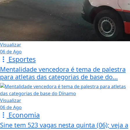
Visualizar
06 de Ago
Esportes
Mentalidade vencedora é tema de palestra
para atletas das categorias de base do...
Visualizar
06 de Ago
Economia
Sine tem 523 vagas nesta quinta (06); veja a