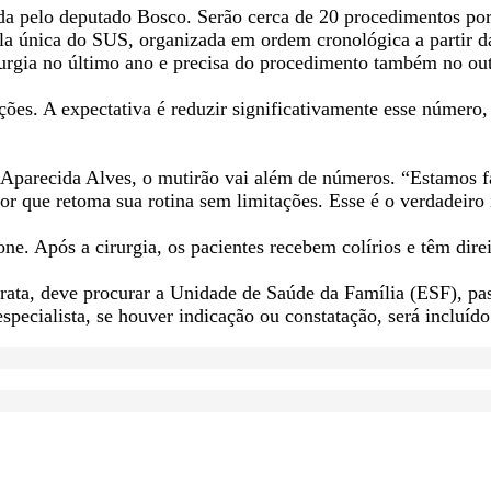
 pelo deputado Bosco. Serão cerca de 20 procedimentos por di
ila única do SUS, organizada em ordem cronológica a partir da
irurgia no último ano e precisa do procedimento também no ou
ões. A expectativa é reduzir significativamente esse número, 
Aparecida Alves, o mutirão vai além de números. “Estamos fa
dor que retoma sua rotina sem limitações. Esse é o verdadeiro
ne. Após a cirurgia, os pacientes recebem colírios e têm direi
rata, deve procurar a Unidade de Saúde da Família (ESF), pa
especialista, se houver indicação ou constatação, será incluíd