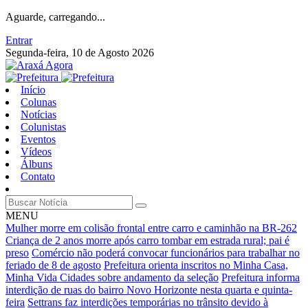
Aguarde, carregando...
Entrar
Segunda-feira, 10 de Agosto 2026
Início
Colunas
Notícias
Colunistas
Eventos
Vídeos
Álbuns
Contato
MENU
Mulher morre em colisão frontal entre carro e caminhão na BR-262
Criança de 2 anos morre após carro tombar em estrada rural; pai é
preso
Comércio não poderá convocar funcionários para trabalhar no
feriado de 8 de agosto
Prefeitura orienta inscritos no Minha Casa,
Minha Vida Cidades sobre andamento da seleção
Prefeitura informa
interdição de ruas do bairro Novo Horizonte nesta quarta e quinta-
feira
Settrans faz interdições temporárias no trânsito devido à