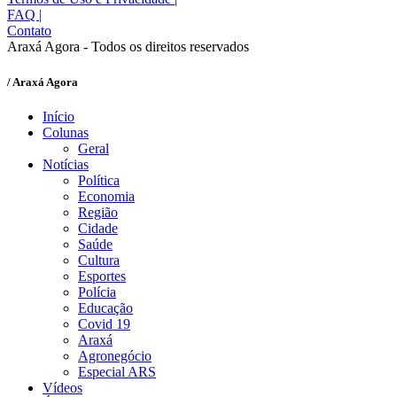
FAQ
|
Contato
Araxá Agora - Todos os direitos reservados
/ Araxá Agora
Início
Colunas
Geral
Notícias
Política
Economia
Região
Cidade
Saúde
Cultura
Esportes
Polícia
Educação
Covid 19
Araxá
Agronegócio
Especial ARS
Vídeos