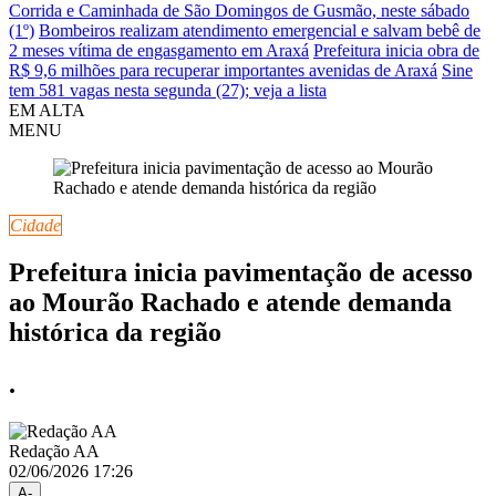
Corrida e Caminhada de São Domingos de Gusmão, neste sábado
(1º)
Bombeiros realizam atendimento emergencial e salvam bebê de
2 meses vítima de engasgamento em Araxá
Prefeitura inicia obra de
R$ 9,6 milhões para recuperar importantes avenidas de Araxá
Sine
tem 581 vagas nesta segunda (27); veja a lista
EM ALTA
MENU
Cidade
Prefeitura inicia pavimentação de acesso
ao Mourão Rachado e atende demanda
histórica da região
.
Redação AA
02/06/2026 17:26
A-