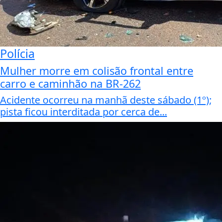
Polícia
Mulher morre em colisão frontal entre
carro e caminhão na BR-262
Acidente ocorreu na manhã deste sábado (1º);
pista ficou interditada por cerca de...