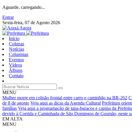
Aguarde, carregando...
Entrar
Sexta-feira, 07 de Agosto 2026
Início
Colunas
Notícias
Colunistas
Eventos
Vídeos
Álbuns
Contato
MENU
Mulher morre em colisão frontal entre carro e caminhão na BR-262
C
de 8 de agosto
Veja aqui as dicas da Agenda Cultural
Prefeitura orie
famílias
Veja aqui a programação de tapa-buracos e capina da Prefeitu
devido à Corrida e Caminhada de São Domingos de Gusmão, neste sá
EM ALTA
MENU