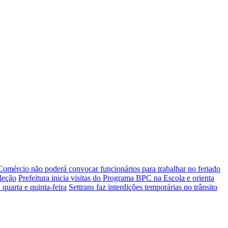
Comércio não poderá convocar funcionários para trabalhar no feriado
leção
Prefeitura inicia visitas do Programa BPC na Escola e orienta
quarta e quinta-feira
Settrans faz interdições temporárias no trânsito