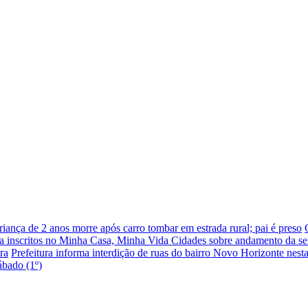
riança de 2 anos morre após carro tombar em estrada rural; pai é preso
nta inscritos no Minha Casa, Minha Vida Cidades sobre andamento da se
ra
Prefeitura informa interdição de ruas do bairro Novo Horizonte nesta 
bado (1º)