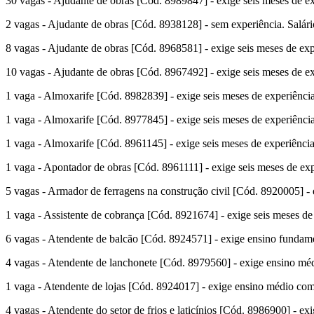
30 vagas - Ajudante de obras [Cód. 8989847] - exige seis meses de ex
2 vagas - Ajudante de obras [Cód. 8938128] - sem experiência. Salár
8 vagas - Ajudante de obras [Cód. 8968581] - exige seis meses de expe
10 vagas - Ajudante de obras [Cód. 8967492] - exige seis meses de ex
1 vaga - Almoxarife [Cód. 8982839] - exige seis meses de experiência 
1 vaga - Almoxarife [Cód. 8977845] - exige seis meses de experiência 
1 vaga - Almoxarife [Cód. 8961145] - exige seis meses de experiência 
1 vaga - Apontador de obras [Cód. 8961111] - exige seis meses de expe
5 vagas - Armador de ferragens na construção civil [Cód. 8920005] - e
1 vaga - Assistente de cobrança [Cód. 8921674] - exige seis meses de 
6 vagas - Atendente de balcão [Cód. 8924571] - exige ensino fundament
4 vagas - Atendente de lanchonete [Cód. 8979560] - exige ensino médio
1 vaga - Atendente de lojas [Cód. 8924017] - exige ensino médio comp
4 vagas - Atendente do setor de frios e laticínios [Cód. 8986900] - ex