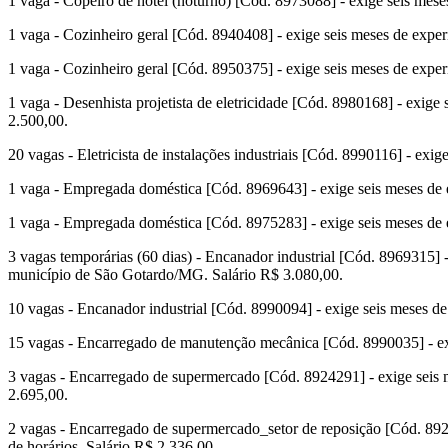
1 vaga - Copeiro de hotel (noturno) [Cód. 8973088] - exige seis meses
1 vaga - Cozinheiro geral [Cód. 8940408] - exige seis meses de experi
1 vaga - Cozinheiro geral [Cód. 8950375] - exige seis meses de experi
1 vaga - Desenhista projetista de eletricidade [Cód. 8980168] - exige s
2.500,00.
20 vagas - Eletricista de instalações industriais [Cód. 8990116] - exig
1 vaga - Empregada doméstica [Cód. 8969643] - exige seis meses de ex
1 vaga - Empregada doméstica [Cód. 8975283] - exige seis meses de ex
3 vagas temporárias (60 dias) - Encanador industrial [Cód. 8969315] -
município de São Gotardo/MG. Salário R$ 3.080,00.
10 vagas - Encanador industrial [Cód. 8990094] - exige seis meses de 
15 vagas - Encarregado de manutenção mecânica [Cód. 8990035] - exig
3 vagas - Encarregado de supermercado [Cód. 8924291] - exige seis mes
2.695,00.
2 vagas - Encarregado de supermercado_setor de reposição [Cód. 89245
de horários. Salário R$ 2.336,00.