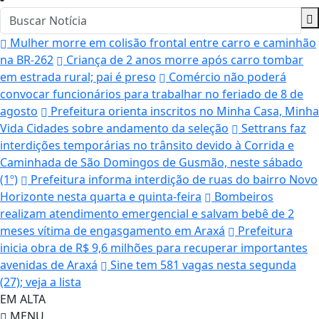
Mulher morre em colisão frontal entre carro e caminhão
na BR-262
Criança de 2 anos morre após carro tombar
em estrada rural; pai é preso
Comércio não poderá
convocar funcionários para trabalhar no feriado de 8 de
agosto
Prefeitura orienta inscritos no Minha Casa, Minha
Vida Cidades sobre andamento da seleção
Settrans faz
interdições temporárias no trânsito devido à Corrida e
Caminhada de São Domingos de Gusmão, neste sábado
(1º)
Prefeitura informa interdição de ruas do bairro Novo
Horizonte nesta quarta e quinta-feira
Bombeiros
realizam atendimento emergencial e salvam bebê de 2
meses vítima de engasgamento em Araxá
Prefeitura
inicia obra de R$ 9,6 milhões para recuperar importantes
avenidas de Araxá
Sine tem 581 vagas nesta segunda
(27); veja a lista
EM ALTA
MENU