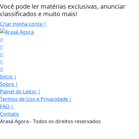
Você pode ler matérias exclusivas, anunciar
classificados e muito mais!
Criar minha conta
Início
|
Sobre
|
Painel do Leitor
|
Termos de Uso e Privacidade
|
FAQ
|
Termos de Uso e Privacidade
Contato
Araxá Agora - Todos os direitos reservados
Esse site utiliza cookies para melhorar sua
experiência de navegação. Ao continuar o acesso,
entendemos que você concorda com nossos Termos