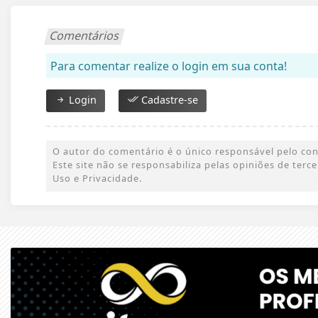
Comentários
Para comentar realize o login em sua conta!
Login
Cadastre-se
O autor do comentário é o único responsável pelo conte
Este site não se responsabiliza pelas opiniões de ter
Uso e Privacidade.