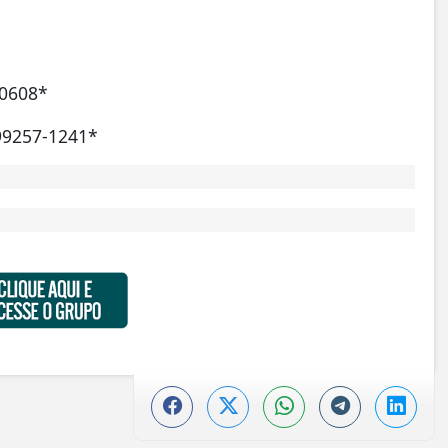
-0608*
 99257-1241*