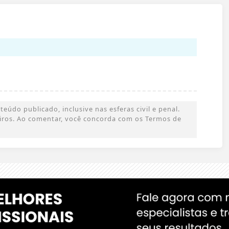
údo publicado, inclusive nas esferas civil e penal.
ceiros. Ao comentar, você concorda com os Termos de