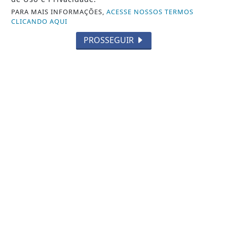
PARA MAIS INFORMAÇÕES,
ACESSE NOSSOS TERMOS
CLICANDO AQUI
PROSSEGUIR
VISUALIZAR
05 DE AGO
CULTURA
Araxá será a primeira cidade do interior
a receber projeto da Academia Mineira...