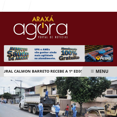
Entrar
MENU
L CALMON BARRETO RECEBE A 1ª EDIÇÃO DO ARAXÁ CACHAÇA 
EM ALTA