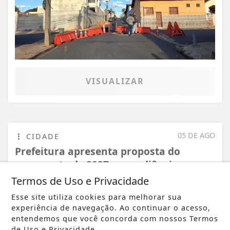
VISUALIZAR
05 DE AGO
CIDADE
Prefeitura apresenta proposta do
orçamento de 2027 em audiência
pública
Termos de Uso e Privacidade
Esse site utiliza cookies para melhorar sua
experiência de navegação. Ao continuar o acesso,
entendemos que você concorda com nossos Termos
de Uso e Privacidade.