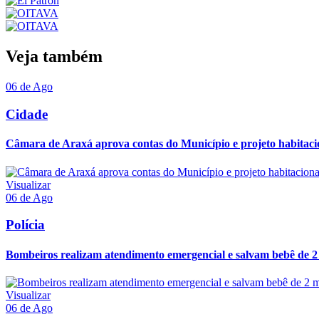
Veja também
06 de Ago
Cidade
Câmara de Araxá aprova contas do Município e projeto habitaci
Visualizar
06 de Ago
Polícia
Bombeiros realizam atendimento emergencial e salvam bebê de 2 
Visualizar
06 de Ago