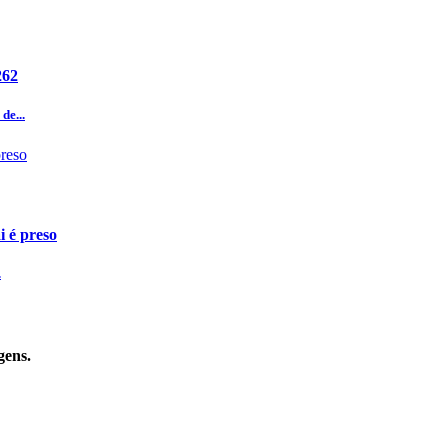
262
de...
i é preso
.
gens.