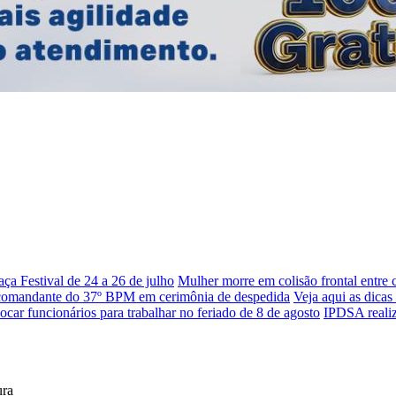
a Festival de 24 a 26 de julho
Mulher morre em colisão frontal entre
 comandante do 37º BPM em cerimônia de despedida
Veja aqui as dica
ar funcionários para trabalhar no feriado de 8 de agosto
IPDSA realiz