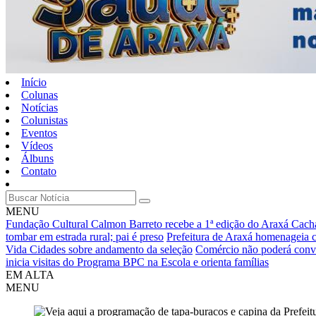
Início
Colunas
Notícias
Colunistas
Eventos
Vídeos
Álbuns
Contato
MENU
Fundação Cultural Calmon Barreto recebe a 1ª edição do Araxá Cachaç
tombar em estrada rural; pai é preso
Prefeitura de Araxá homenageia
Vida Cidades sobre andamento da seleção
Comércio não poderá convoc
inicia visitas do Programa BPC na Escola e orienta famílias
EM ALTA
MENU