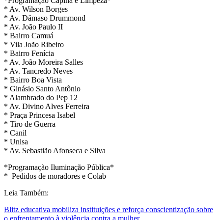
*Programação Capina e Limpeza*
* Av. Wilson Borges
* Av. Dâmaso Drummond
* Av. João Paulo II
* Bairro Camuá
* Vila João Ribeiro
* Bairro Fenícia
* Av. João Moreira Salles
* Av. Tancredo Neves
* Bairro Boa Vista
* Ginásio Santo Antônio
* Alambrado do Pep 12
* Av. Divino Alves Ferreira
* Praça Princesa Isabel
* Tiro de Guerra
* Canil
* Unisa
* Av. Sebastião Afonseca e Silva
*Programação Iluminação Pública*
* Pedidos de moradores e Colab
Leia Também:
Blitz educativa mobiliza instituições e reforça conscientização sobre
o enfrentamento à violência contra a mulher