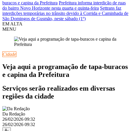
buracos e capina da Prefeitura
Prefeitura informa interdição de ruas
do bairro Novo Horizonte nesta quarta e quinta-feira
Settrans faz
interdições temporárias no trânsito devido à Corrida e Caminhada de
São Domingos de Gusmão, neste sábado (1º)
EM ALTA
MENU
Cidade
Veja aqui a programação de tapa-buracos
e capina da Prefeitura
Serviços serão realizados em diversas
regiões da cidade
Da Redação
26/02/2026 09:32
26/02/2026 09:32
A-