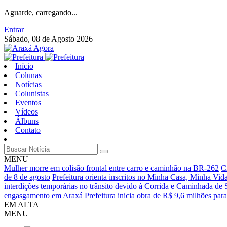
Aguarde, carregando...
Entrar
Sábado, 08 de Agosto 2026
Início
Colunas
Notícias
Colunistas
Eventos
Vídeos
Álbuns
Contato
MENU
Mulher morre em colisão frontal entre carro e caminhão na BR-262
C
de 8 de agosto
Prefeitura orienta inscritos no Minha Casa, Minha Vi
interdições temporárias no trânsito devido à Corrida e Caminhada d
engasgamento em Araxá
Prefeitura inicia obra de R$ 9,6 milhões par
EM ALTA
MENU