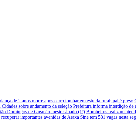
riança de 2 anos morre após carro tombar em estrada rural; pai é preso
da Cidades sobre andamento da seleção
Prefeitura informa interdição de 
e São Domingos de Gusmão, neste sábado (1º)
Bombeiros realizam atend
a recuperar importantes avenidas de Araxá
Sine tem 581 vagas nesta segu