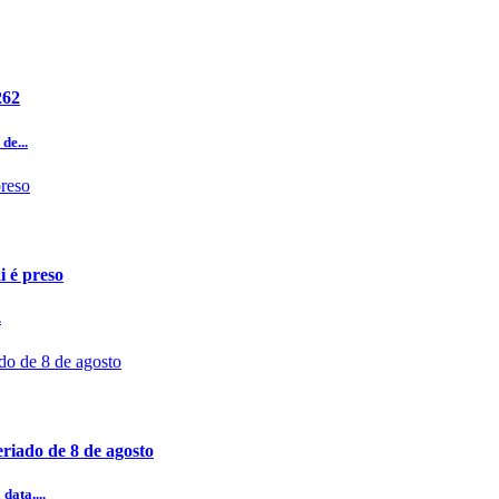
262
de...
i é preso
.
riado de 8 de agosto
data,...