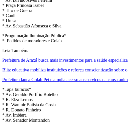
* Av. Divino Alves Ferreira
* Praça Princesa Isabel
* Tiro de Guerra
* Canil
* Unisa
* Av. Sebastião Afonseca e Silva
*Programação Iluminação Pública*
* Pedidos de moradores e Colab
Leia Também:
Prefeitura de Araxá busca mais investimentos para a saúde especializ
Blitz educativa mobiliza instituições e reforça conscientização sobre 
Prefeitura lança Colab Pet e amplia acesso aos serviços da causa anim
*Tapa-buracos*
* Av. Geraldo Porfírio Botelho
* R. Elza Lemos
* R. Wantuir Batista da Costa
* R. Donato Pinheiro
* Av. Imbiara
* Av. Senador Montandon