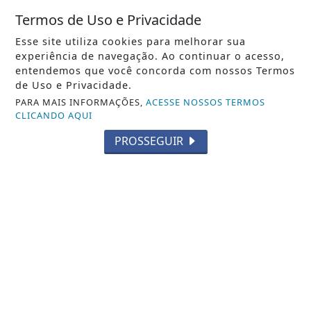
Termos de Uso e Privacidade
Esse site utiliza cookies para melhorar sua
VISUALIZAR
experiência de navegação. Ao continuar o acesso,
entendemos que você concorda com nossos Termos
de Uso e Privacidade.
PARA MAIS INFORMAÇÕES,
ACESSE NOSSOS TERMOS
CLICANDO AQUI
07 DE AGO
ECONOMIA
Sine tem 521 vagas nesta sexta (07);
PROSSEGUIR
veja a lista