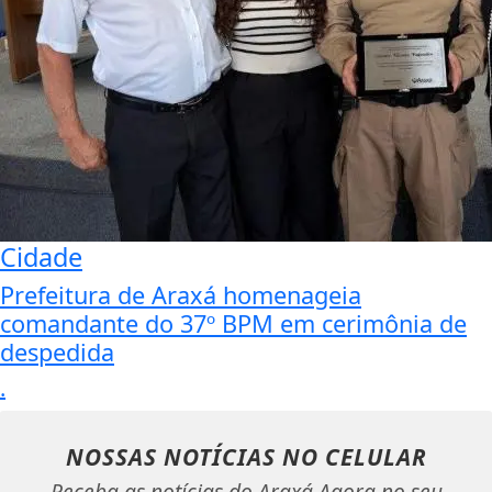
Cidade
Prefeitura de Araxá homenageia
comandante do 37º BPM em cerimônia de
despedida
.
NOSSAS NOTÍCIAS
NO CELULAR
Receba as notícias do Araxá Agora no seu