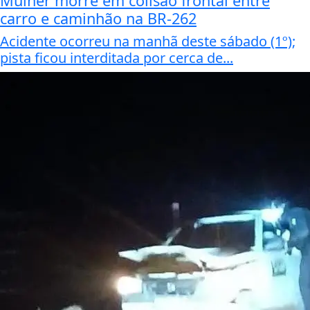
Mulher morre em colisão frontal entre
carro e caminhão na BR-262
Acidente ocorreu na manhã deste sábado (1º);
pista ficou interditada por cerca de...