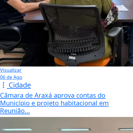
Visualizar
06 de Ago
Cidade
Câmara de Araxá aprova contas do
Município e projeto habitacional em
Reunião...