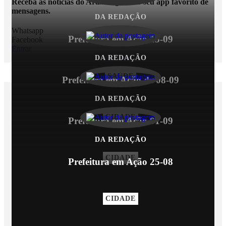
Receba as notícias do Araxá Agora no seu app favorito de
mensagens.
DA REDAÇÃO
Whatsapp
Prefeitura em Ação 15-09
Facebook
Entrar
DA REDAÇÃO
SAÚDE
Prefeitura em Ação de 08-09
DA REDAÇÃO
VEJA TAMBÉM
CIDADE
Prefeitura em Ação 01-09
DA REDAÇÃO
CIDADE
Prefeitura em Ação 25-08
CIDADE