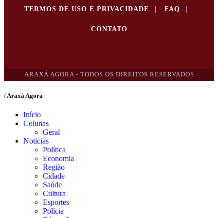
TERMOS DE USO E PRIVACIDADE
|
FAQ
|
CONTATO
ARAXÁ AGORA - TODOS OS DIREITOS RESERVADOS
/ Araxá Agora
Início
Colunas
Geral
Notícias
Política
Economia
Região
Cidade
Saúde
Cultura
Esportes
Polícia