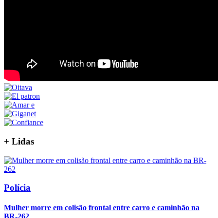
+
Lidas
Polícia
Mulher morre em colisão frontal entre carro e caminhão na
BR-262