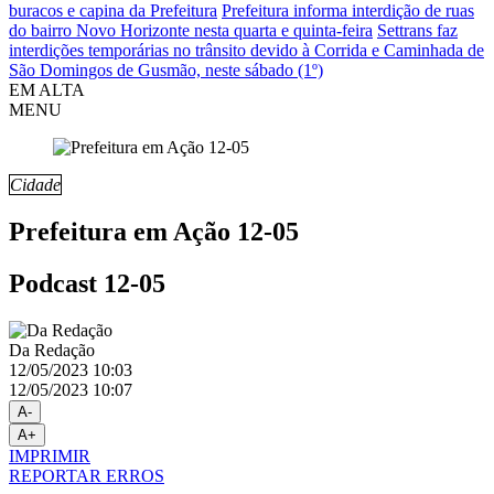
buracos e capina da Prefeitura
Prefeitura informa interdição de ruas
do bairro Novo Horizonte nesta quarta e quinta-feira
Settrans faz
interdições temporárias no trânsito devido à Corrida e Caminhada de
São Domingos de Gusmão, neste sábado (1º)
EM ALTA
MENU
Cidade
Prefeitura em Ação 12-05
Podcast 12-05
Da Redação
12/05/2023 10:03
12/05/2023 10:07
A-
A+
IMPRIMIR
REPORTAR ERROS