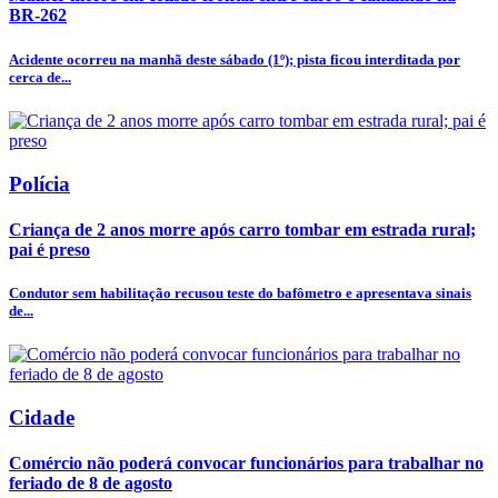
BR-262
Acidente ocorreu na manhã deste sábado (1º); pista ficou interditada por
cerca de...
Polícia
Criança de 2 anos morre após carro tombar em estrada rural;
pai é preso
Condutor sem habilitação recusou teste do bafômetro e apresentava sinais
de...
Cidade
Comércio não poderá convocar funcionários para trabalhar no
feriado de 8 de agosto