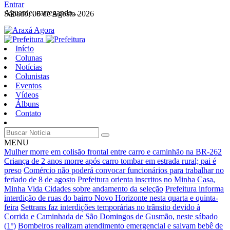
Entrar
Aguarde, carregando...
Sábado, 08 de Agosto 2026
Início
Colunas
Notícias
Colunistas
Eventos
Vídeos
Álbuns
Contato
MENU
Mulher morre em colisão frontal entre carro e caminhão na BR-262
Criança de 2 anos morre após carro tombar em estrada rural; pai é
preso
Comércio não poderá convocar funcionários para trabalhar no
feriado de 8 de agosto
Prefeitura orienta inscritos no Minha Casa,
Minha Vida Cidades sobre andamento da seleção
Prefeitura informa
interdição de ruas do bairro Novo Horizonte nesta quarta e quinta-
feira
Settrans faz interdições temporárias no trânsito devido à
Corrida e Caminhada de São Domingos de Gusmão, neste sábado
(1º)
Bombeiros realizam atendimento emergencial e salvam bebê de