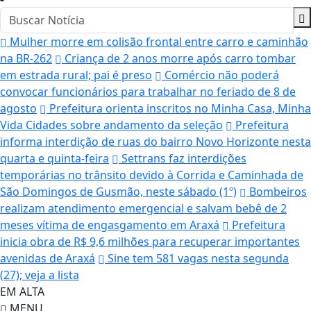
Mulher morre em colisão frontal entre carro e caminhão
na BR-262
Criança de 2 anos morre após carro tombar
em estrada rural; pai é preso
Comércio não poderá
convocar funcionários para trabalhar no feriado de 8 de
agosto
Prefeitura orienta inscritos no Minha Casa, Minha
Vida Cidades sobre andamento da seleção
Prefeitura
informa interdição de ruas do bairro Novo Horizonte nesta
quarta e quinta-feira
Settrans faz interdições
temporárias no trânsito devido à Corrida e Caminhada de
São Domingos de Gusmão, neste sábado (1º)
Bombeiros
realizam atendimento emergencial e salvam bebê de 2
meses vítima de engasgamento em Araxá
Prefeitura
inicia obra de R$ 9,6 milhões para recuperar importantes
avenidas de Araxá
Sine tem 581 vagas nesta segunda
(27); veja a lista
EM ALTA
MENU