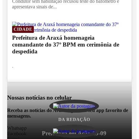
Condutor sem habilitação recusou teste do bafômetro e
apresentava sinais de...
CIDADE
Prefeitura de Araxá homenageia
comandante do 37º BPM em cerimônia de
despedida
.
Nossas notícias
no celular
Receba as notícias do Araxá Agora no seu app favorito de
mensagens.
DA REDAÇÃO
Whatsapp
Prefeitura em Ação 15-09
Facebook