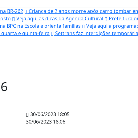
 na BR-262
Criança de 2 anos morre após carro tombar em 
gosto
Veja aqui as dicas da Agenda Cultural
Prefeitura o
ma BPC na Escola e orienta famílias
Veja aqui a programaç
quarta e quinta-feira
Settrans faz interdições temporári
06
30/06/2023 18:05
30/06/2023 18:06