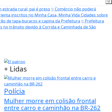
estrada rural; pai é preso
Comércio não poderá
rienta inscritos no Minha Casa, Minha Vida Cidades sobre
ão de tapa-buracos e capina da Prefeitura
Prefeitura
as no trânsito devido à Corrida e Caminhada de São
+
Lidas
Polícia
Mulher morre em colisão frontal
entre carro e caminhão na BR-262