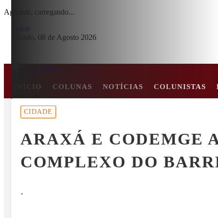
Aguarde, carregando...
Entrar
Sábado, 08 de Agosto 2026
INÍCIO
COLUNAS
NOTÍCIAS
COLUNISTAS
MENU
CIDADE
E EM COLISÃO FRONTAL ENTRE CARRO E CAMINHÃO NA BR-2
ARAXÁ E CODEMGE A
EM ALTA
COMPLEXO DO BARR
.