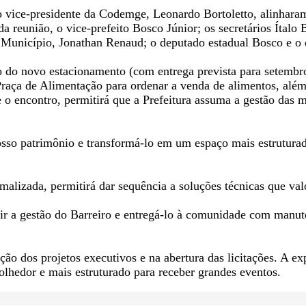
o vice-presidente da Codemge, Leonardo Bortoletto, alinhara
a reunião, o vice-prefeito Bosco Júnior; os secretários Íta
 Município, Jonathan Renaud; o deputado estadual Bosco e o
 do novo estacionamento (com entrega prevista para setembro 
aça de Alimentação para ordenar a venda de alimentos, além
 o encontro, permitirá que a Prefeitura assuma a gestão das m
osso patrimônio e transformá-lo em um espaço mais estrutura
rmalizada, permitirá dar sequência a soluções técnicas que v
 a gestão do Barreiro e entregá-lo à comunidade com manute
ão dos projetos executivos e na abertura das licitações. A ex
lhedor e mais estruturado para receber grandes eventos.