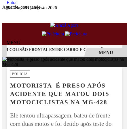
Entrar
Aguarde, carregando...
Sábado, 08 de Agosto 2026
MENU
 COLISÃO FRONTAL ENTRE CARRO E CAMINHÃO NA BR-262
MENU
EM ALTA
POLÍCIA
MOTORISTA É PRESO APÓS
ACIDENTE QUE MATOU DOIS
MOTOCICLISTAS NA MG-428
Ele tentou ultrapassagem, bateu de frente
com duas motos e foi detido após teste do