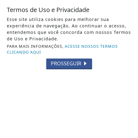
Termos de Uso e Privacidade
Esse site utiliza cookies para melhorar sua
05 DE AGO
CIDADE
experiência de navegação. Ao continuar o acesso,
Novo Cemei no bairro Novo Horizonte
entendemos que você concorda com nossos Termos
contará com investimento de cerca de
de Uso e Privacidade.
R$ 5...
PARA MAIS INFORMAÇÕES,
ACESSE NOSSOS TERMOS
CLICANDO AQUI
PROSSEGUIR