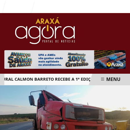
Entrar
MENU
 CALMON BARRETO RECEBE A 1ª EDIÇÃO DO ARAXÁ CACHAÇA F
EM ALTA