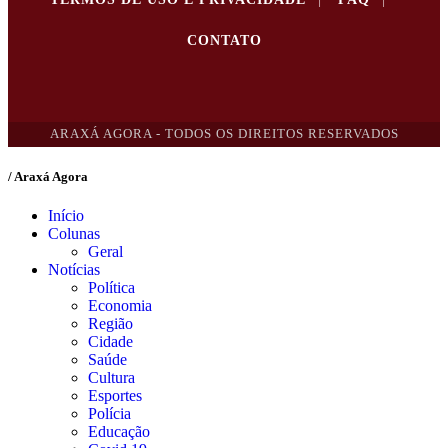
CONTATO
ARAXÁ AGORA - TODOS OS DIREITOS RESERVADOS
/ Araxá Agora
Início
Colunas
Geral
Notícias
Política
Economia
Região
Cidade
Saúde
Cultura
Esportes
Polícia
Educação