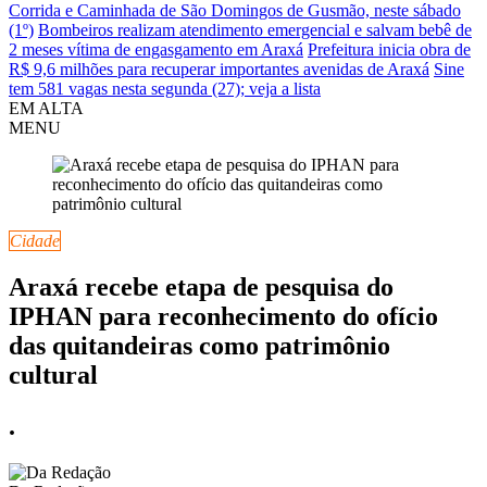
Corrida e Caminhada de São Domingos de Gusmão, neste sábado
(1º)
Bombeiros realizam atendimento emergencial e salvam bebê de
2 meses vítima de engasgamento em Araxá
Prefeitura inicia obra de
R$ 9,6 milhões para recuperar importantes avenidas de Araxá
Sine
tem 581 vagas nesta segunda (27); veja a lista
EM ALTA
MENU
Cidade
Araxá recebe etapa de pesquisa do
IPHAN para reconhecimento do ofício
das quitandeiras como patrimônio
cultural
.