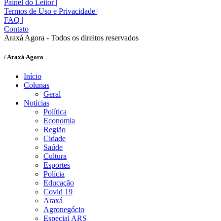
Painel do Leitor
|
Termos de Uso e Privacidade
|
FAQ
|
Contato
Araxá Agora - Todos os direitos reservados
/ Araxá Agora
Início
Colunas
Geral
Notícias
Política
Economia
Região
Cidade
Saúde
Cultura
Esportes
Polícia
Educação
Covid 19
Araxá
Agronegócio
Especial ARS