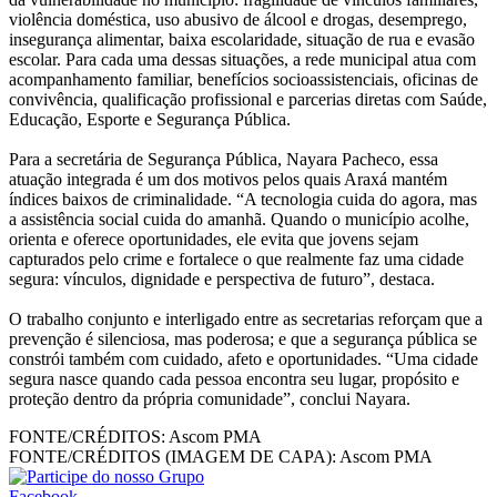
violência doméstica, uso abusivo de álcool e drogas, desemprego,
insegurança alimentar, baixa escolaridade, situação de rua e evasão
escolar. Para cada uma dessas situações, a rede municipal atua com
acompanhamento familiar, benefícios socioassistenciais, oficinas de
convivência, qualificação profissional e parcerias diretas com Saúde,
Educação, Esporte e Segurança Pública.
Para a secretária de Segurança Pública, Nayara Pacheco, essa
atuação integrada é um dos motivos pelos quais Araxá mantém
índices baixos de criminalidade. “A tecnologia cuida do agora, mas
a assistência social cuida do amanhã. Quando o município acolhe,
orienta e oferece oportunidades, ele evita que jovens sejam
capturados pelo crime e fortalece o que realmente faz uma cidade
segura: vínculos, dignidade e perspectiva de futuro”, destaca.
O trabalho conjunto e interligado entre as secretarias reforçam que a
prevenção é silenciosa, mas poderosa; e que a segurança pública se
constrói também com cuidado, afeto e oportunidades. “Uma cidade
segura nasce quando cada pessoa encontra seu lugar, propósito e
proteção dentro da própria comunidade”, conclui Nayara.
FONTE/CRÉDITOS:
Ascom PMA
FONTE/CRÉDITOS (IMAGEM DE CAPA):
Ascom PMA
Facebook