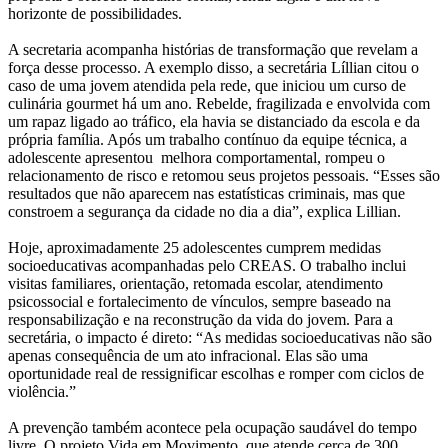
horizonte de possibilidades.
A secretaria acompanha histórias de transformação que revelam a
força desse processo. A exemplo disso, a secretária Líllian citou o
caso de uma jovem atendida pela rede, que iniciou um curso de
culinária gourmet há um ano. Rebelde, fragilizada e envolvida com
um rapaz ligado ao tráfico, ela havia se distanciado da escola e da
própria família. Após um trabalho contínuo da equipe técnica, a
adolescente apresentou melhora comportamental, rompeu o
relacionamento de risco e retomou seus projetos pessoais. “Esses são
resultados que não aparecem nas estatísticas criminais, mas que
constroem a segurança da cidade no dia a dia”, explica Lillian.
Hoje, aproximadamente 25 adolescentes cumprem medidas
socioeducativas acompanhadas pelo CREAS. O trabalho inclui
visitas familiares, orientação, retomada escolar, atendimento
psicossocial e fortalecimento de vínculos, sempre baseado na
responsabilização e na reconstrução da vida do jovem. Para a
secretária, o impacto é direto: “As medidas socioeducativas não são
apenas consequência de um ato infracional. Elas são uma
oportunidade real de ressignificar escolhas e romper com ciclos de
violência.”
A prevenção também acontece pela ocupação saudável do tempo
livre. O projeto Vida em Movimento, que atende cerca de 300