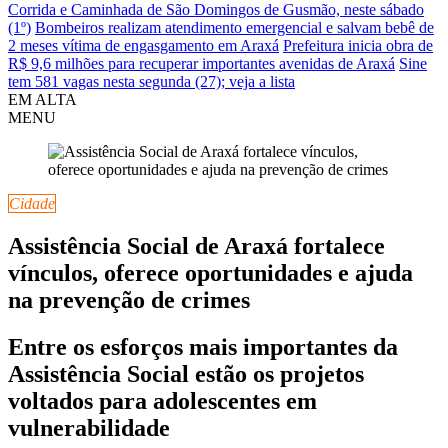
Corrida e Caminhada de São Domingos de Gusmão, neste sábado
(1º)
Bombeiros realizam atendimento emergencial e salvam bebê de
2 meses vítima de engasgamento em Araxá
Prefeitura inicia obra de
R$ 9,6 milhões para recuperar importantes avenidas de Araxá
Sine
tem 581 vagas nesta segunda (27); veja a lista
EM ALTA
MENU
Cidade
Assistência Social de Araxá fortalece
vínculos, oferece oportunidades e ajuda
na prevenção de crimes
Entre os esforços mais importantes da
Assistência Social estão os projetos
voltados para adolescentes em
vulnerabilidade