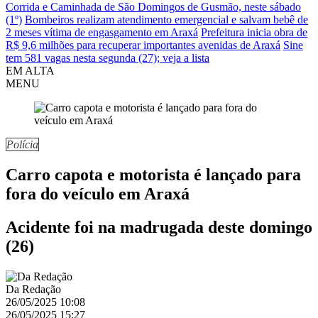
Corrida e Caminhada de São Domingos de Gusmão, neste sábado
(1º)
Bombeiros realizam atendimento emergencial e salvam bebê de
2 meses vítima de engasgamento em Araxá
Prefeitura inicia obra de
R$ 9,6 milhões para recuperar importantes avenidas de Araxá
Sine
tem 581 vagas nesta segunda (27); veja a lista
EM ALTA
MENU
Polícia
Carro capota e motorista é lançado para
fora do veículo em Araxá
Acidente foi na madrugada deste domingo
(26)
Da Redação
26/05/2025 10:08
26/05/2025 15:27