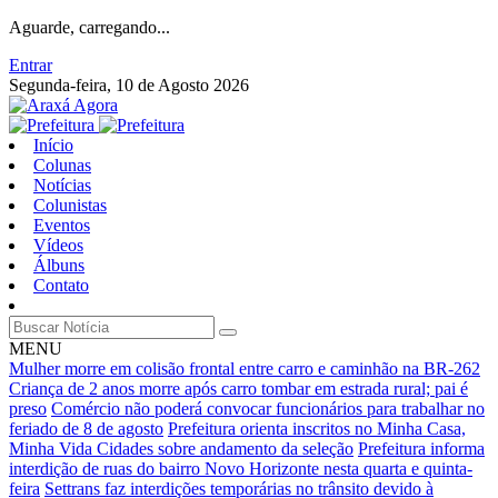
Aguarde, carregando...
Entrar
Segunda-feira, 10 de Agosto 2026
Início
Colunas
Notícias
Colunistas
Eventos
Vídeos
Álbuns
Contato
MENU
Mulher morre em colisão frontal entre carro e caminhão na BR-262
Criança de 2 anos morre após carro tombar em estrada rural; pai é
preso
Comércio não poderá convocar funcionários para trabalhar no
feriado de 8 de agosto
Prefeitura orienta inscritos no Minha Casa,
Minha Vida Cidades sobre andamento da seleção
Prefeitura informa
interdição de ruas do bairro Novo Horizonte nesta quarta e quinta-
feira
Settrans faz interdições temporárias no trânsito devido à