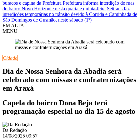
buracos e capina da Prefeitura
Prefeitura informa interdição de ruas
do bairro Novo Horizonte nesta quarta e quinta-feira
Settrans faz
interdições temporárias no trânsito devido à Corrida e Caminhada de
São Domingos de Gusmão, neste sábado (1º)
EM ALTA
MENU
Cidade
Dia de Nossa Senhora da Abadia será
celebrado com missas e confraternizações
em Araxá
Capela do bairro Dona Beja terá
programação especial no dia 15 de agosto
Da Redação
14/08/2025 09:57