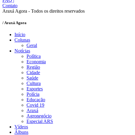
FAQ
|
Contato
Araxá Agora - Todos os direitos reservados
/ Araxá Agora
Início
Colunas
Geral
Notícias
Política
Economia
Região
Cidade
Saúde
Cultura
Esportes
Polícia
Educação
Covid 19
Araxá
Agronegócio
Especial ARS
Vídeos
Álbuns