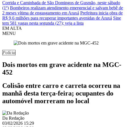
Corrida e Caminhada de São Domingos de Gusmão, neste sábado
(1º)
Bombeiros realizam atendimento emergencial e salvam bebê de
2 meses vítima de engasgamento em Araxá
Prefeitura inicia obra de
R$ 9,6 milhões para recuperar importantes avenidas de Araxá
Sine
tem 581 vagas nesta segunda (27); veja a lista
EM ALTA
MENU
Polícia
Dois mortos em grave acidente na MGC-
452
Colisão entre carro e carreta ocorreu na
manhã desta terça-feira; ocupantes do
automóvel morreram no local
Da Redação
03/02/2026 15:29