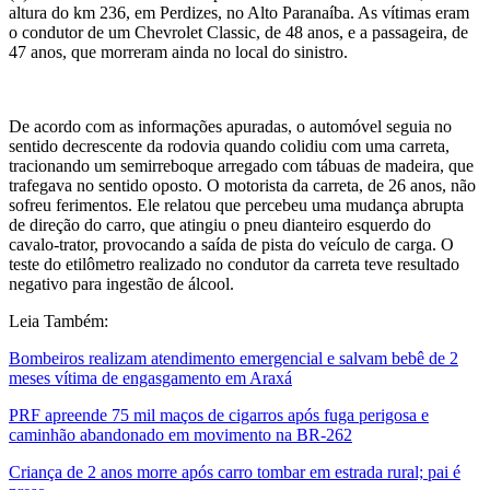
altura do km 236, em Perdizes, no Alto Paranaíba. As vítimas eram
o condutor de um Chevrolet Classic, de 48 anos, e a passageira, de
47 anos, que morreram ainda no local do sinistro.
De acordo com as informações apuradas, o automóvel seguia no
sentido decrescente da rodovia quando colidiu com uma carreta,
tracionando um semirreboque arregado com tábuas de madeira, que
trafegava no sentido oposto. O motorista da carreta, de 26 anos, não
sofreu ferimentos. Ele relatou que percebeu uma mudança abrupta
de direção do carro, que atingiu o pneu dianteiro esquerdo do
cavalo-trator, provocando a saída de pista do veículo de carga. O
teste do etilômetro realizado no condutor da carreta teve resultado
negativo para ingestão de álcool.
Leia Também:
Bombeiros realizam atendimento emergencial e salvam bebê de 2
meses vítima de engasgamento em Araxá
PRF apreende 75 mil maços de cigarros após fuga perigosa e
caminhão abandonado em movimento na BR-262
Criança de 2 anos morre após carro tombar em estrada rural; pai é