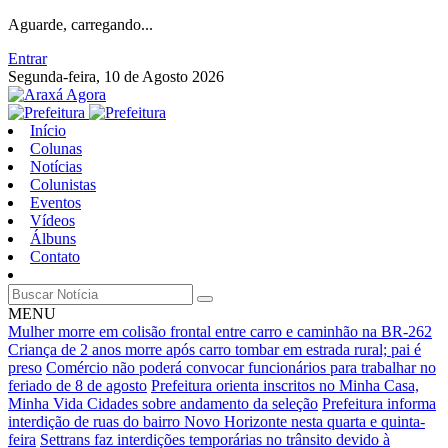
Aguarde, carregando...
Entrar
Segunda-feira, 10 de Agosto 2026
Início
Colunas
Notícias
Colunistas
Eventos
Vídeos
Álbuns
Contato
MENU
Mulher morre em colisão frontal entre carro e caminhão na BR-262
Criança de 2 anos morre após carro tombar em estrada rural; pai é
preso
Comércio não poderá convocar funcionários para trabalhar no
feriado de 8 de agosto
Prefeitura orienta inscritos no Minha Casa,
Minha Vida Cidades sobre andamento da seleção
Prefeitura informa
interdição de ruas do bairro Novo Horizonte nesta quarta e quinta-
feira
Settrans faz interdições temporárias no trânsito devido à