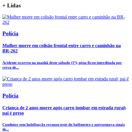
+
Lidas
Polícia
Mulher morre em colisão frontal entre carro e caminhão na
BR-262
Acidente ocorreu na manhã deste sábado (1º); pista ficou interditada por
cerca de...
Polícia
Criança de 2 anos morre após carro tombar em estrada rural;
pai é preso
Condutor sem habilitação recusou teste do bafômetro e apresentava sinais
de...