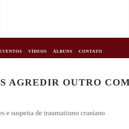
EVENTOS
VÍDEOS
ÁLBUNS
CONTATO
62
CRIANÇA DE 2 ANOS MORRE APÓS CARRO TOMBAR EM ESTR
S AGREDIR OUTRO COM
es e suspeita de traumatismo craniano