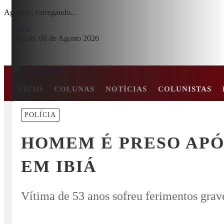
Aguarde, carregando...
Entrar
Sábado, 08 de Agosto 2026
INÍCIO
COLUNAS
NOTÍCIAS
COLUNISTAS
MENU
POLÍCIA
E EM COLISÃO FRONTAL ENTRE CARRO E CAMINHÃO NA BR-2
HOMEM É PRESO APÓ
EM ALTA
EM IBIÁ
Vítima de 53 anos sofreu ferimentos grav