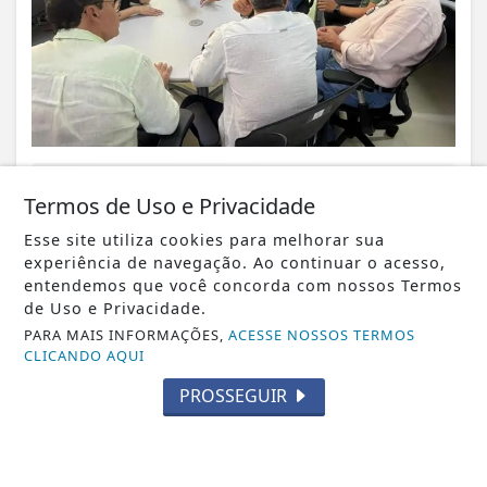
VISUALIZAR
Termos de Uso e Privacidade
Esse site utiliza cookies para melhorar sua
experiência de navegação. Ao continuar o acesso,
entendemos que você concorda com nossos Termos
07 DE AGO
de Uso e Privacidade.
ESPORTES
PARA MAIS INFORMAÇÕES,
ACESSE NOSSOS TERMOS
Araxá Esporte intensifica preparação
CLICANDO AQUI
com treinos em dois períodos e mantém
foco...
PROSSEGUIR